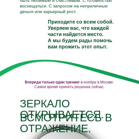
быть любимым и счастливым. С готовностью
перерыва:
восхищаться. С запросом на неприличные
деньги или карьерный рост.
6-10 ноября 2024 г.
8-12 января 2025 г.
Приходите со всем собой.
23-27 апреля 2025 г.
Уверяем вас, что каждой
части найдется место.
А мы будем рады помочь
вам прожить этот опыт.
Впереди только один тренинг
в ноябре в Москве.
Самое время принять решение сейчас.
ЗЕРКАЛО
ОТКРЫВАЕТСЯ.
ВСМОТРИТЕСЬ В
ОТРАЖЕНИЕ.