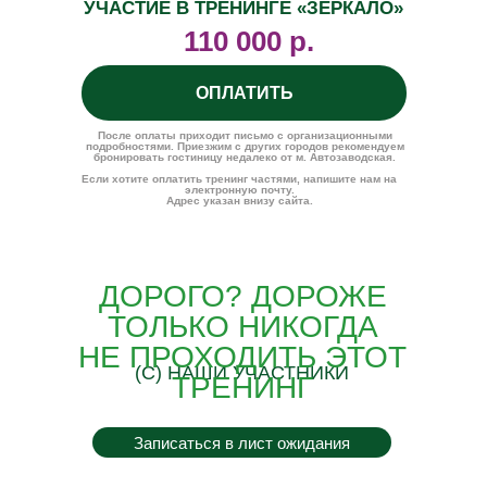
УЧАСТИЕ В ТРЕНИНГЕ «ЗЕРКАЛО»
110 000 р.
ОПЛАТИТЬ
После оплаты приходит письмо с организационными
подробностями. Приезжим с других городов рекомендуем
бронировать гостиницу недалеко от м. Автозаводская.
Если хотите оплатить тренинг частями, напишите нам на
электронную почту.
Адрес указан внизу сайта.
ДОРОГО? ДОРОЖЕ
ТОЛЬКО НИКОГДА
НЕ ПРОХОДИТЬ ЭТОТ
(С) НАШИ УЧАСТНИКИ
ТРЕНИНГ
Записаться в лист ожидания