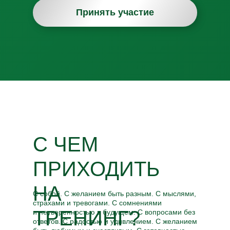
Принять участие
С ЧЕМ
ПРИХОДИТЬ
НА
С собой. С желанием быть разным. С мыслями,
страхами и тревогами. С сомнениями
ТРЕНИНГ?
и неуверенностью в будущем. С вопросами без
ответов. С радостью и удивлением. С желанием
Тренинги, которые уже состоялись после