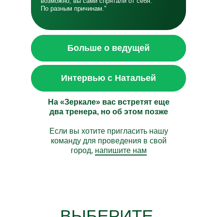
возможно, вы сами спрятали от себя.
По разным причинам."
Интервью с Натальей
Больше о ведущей
Интервью с Натальей
На «Зеркале» вас встретят еще
два тренера, но об этом позже
Если вы хотите пригласить нашу
команду для проведения в свой
город,
напишите нам
ВЫБЕРИТЕ,