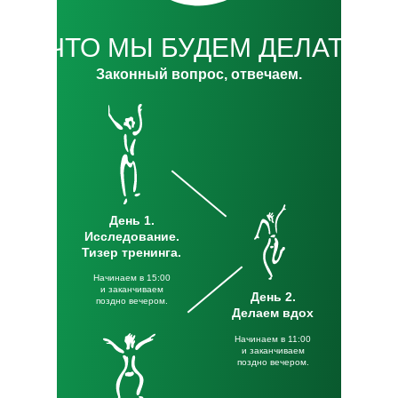
А ЧТО МЫ БУДЕМ ДЕЛАТЬ?
Законный вопрос, отвечаем.
День 1.
Исследование.
Тизер тренинга.
Начинаем в 15:00
и заканчиваем
День 2.
поздно вечером.
Делаем вдох
Начинаем в 11:00
и заканчиваем
поздно вечером.