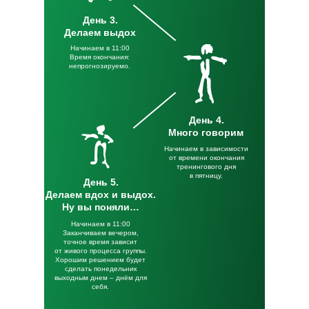
День 3.
Делаем выдох
Начинаем в 11:00
Время окончания:
непрогнозируемо.
День 4.
Много говорим
Начинаем в зависимости
от времени окончания
тренингового дня
в пятницу.
День 5.
Делаем вдох и выдох.
Ну вы поняли…
Начинаем в 11:00
Заканчиваем вечером,
точное
время зависит
от живого процесса группы.
Хорошим решением будет
сделать понедельник
выходным днем – днём для
себя.