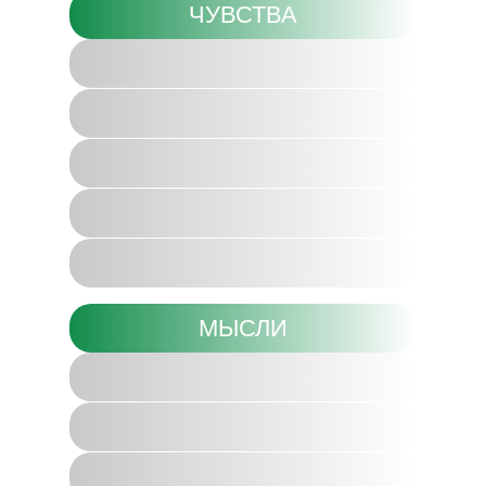
ЧУВСТВА
интерес
драйв
радость
нежность
восторг
МЫСЛИ
инсайты
решения
вопросы